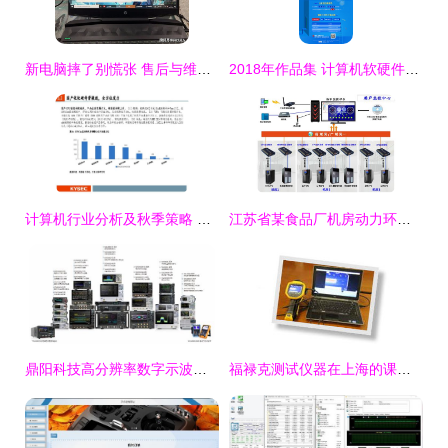
新电脑摔了别慌张 售后与维修店如何选，轻松省下一千多冤枉钱
2018年作品集 计算机软硬件研发销售与促销策略深度解析
计算机行业分析及秋季策略 春天将至，拥抱“大信创”浪潮
江苏省某食品厂机房动力环境集中监控方案设计与软硬件集成
鼎阳科技高分辨率数字示波器与射频产品获市场认可，股价大涨68.77%
福禄克测试仪器在上海的课题研究、产品研发与计算机软硬件业务展望