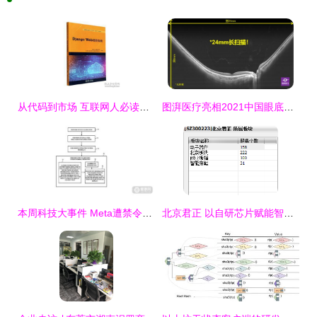
从代码到市场 互联网人必读的计算机与商业图书指南
图湃医疗亮相2021中国眼底病论坛 24mm血流成像技术引领眼底诊断新高度
本周科技大事件 Meta遭禁令，Spectacles 3双摄引领潮流，软硬件研发销售新动态
北京君正 以自研芯片赋能智能眼镜，驱动计算机软硬件一体化创新