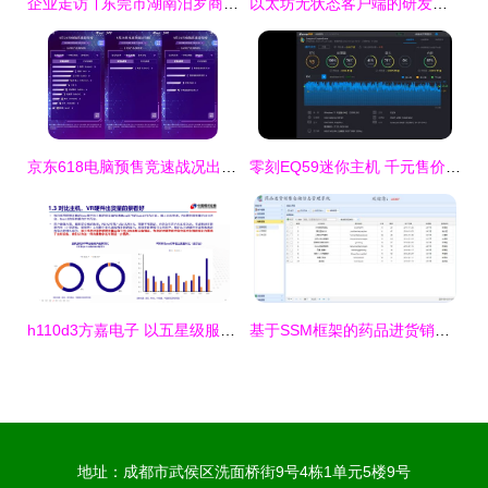
企业走访 ∣ 东莞市湖南汨罗商会走访系列活动（一） 聚焦计算机软硬件研发与销售领域
以太坊无状态客户端的研发进展及难点 软硬件协同探索
京东618电脑预售竞速战况出炉 联想领跑笔记本总榜，技术研发与市场销售双轮驱动
零刻EQ59迷你主机 千元售价，玩转LOL与4K，小身材大能量的高性价比之选
h110d3方嘉电子 以五星级服务全天在线，专注计算机软硬件研发与销售
基于SSM框架的药品进货销售仓储一体化信息管理系统设计与实现
地址：成都市武侯区洗面桥街9号4栋1单元5楼9号