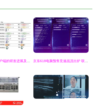
以太坊无状态客户端的研发进展及难点 软硬件协同探索
京东618电脑预售竞速战况出炉 联想领跑笔记本总榜，技术研发与市场销售双轮驱动