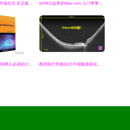
国务院禁令重塑市场生态 非正版软件预装告别中国计算机市场
6499元起售的Mac mini 入门苹果电脑的明智之选
从代码到市场 互联网人必读的计算机与商业图书指南
图湃医疗亮相2021中国眼底病论坛 24mm血流成像技术引领眼底诊断新高度