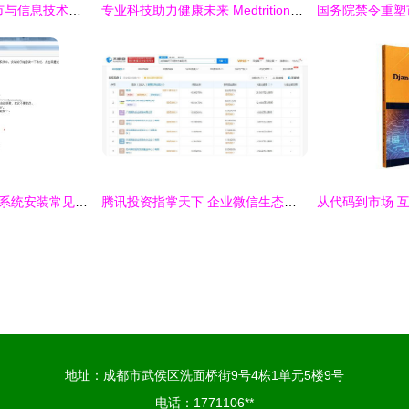
广东天亿马 智慧城市与信息技术融合的创新先锋
专业科技助力健康未来 Medtrition麦治迅的多维融合之路
Kesionedu在线网校系统安装常见问题及领先建站CMS解决方案
腾讯投资指掌天下 企业微信生态再掀新浪潮
地址：成都市武侯区洗面桥街9号4栋1单元5楼9号
电话：1771106**