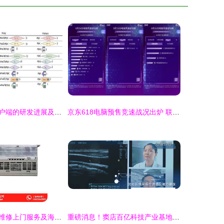
以太坊无状态客户端的研发进展及难点 软硬件协同探索
京东618电脑预售竞速战况出炉 联想领跑笔记本总榜，技术研发与市场销售双轮驱动
合肥电梯变频器维修上门服务及海浦蒙特软硬件研发销售一站式解决方案
重磅消息！窦店百亿科技产业基地迎来新动态，聚焦计算机软硬件研发与销售