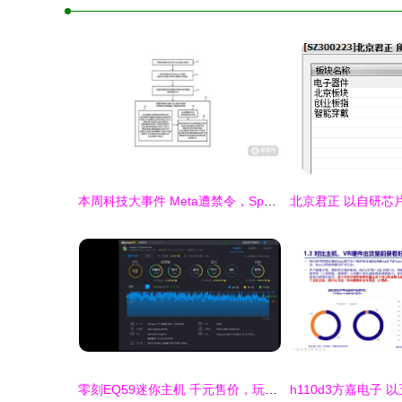
本周科技大事件 Meta遭禁令，Spectacles 3双摄引领潮流，软硬件研发销售新动态
零刻EQ59迷你主机 千元售价，玩转LOL与4K，小身材大能量的高性价比之选