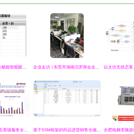
北京君正 以自研芯片赋能智能眼镜，驱动计算机软硬件一体化创新
企业走访 ∣ 东莞市湖南汨罗商会走访系列活动（一） 聚焦计算机软硬件研发与销售领域
h110d3方嘉电子 以五星级服务全天在线，专注计算机软硬件研发与销售
基于SSM框架的药品进货销售仓储一体化信息管理系统设计与实现