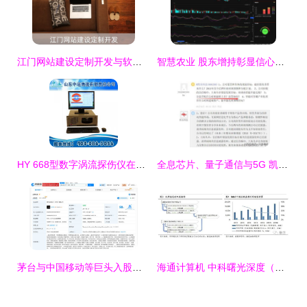
江门网站建设定制开发与软硬件研发销售一体化解决方案
智慧农业 股东增持彰显信心，软硬件协同驱动后市可期
HY 668型数字涡流探伤仪在山东 计算机软硬件研发与销售的协同发展
全息芯片、量子通信与5G 凯乐科技的军工级计算机软硬件研发与销售蓝图
茅台与中国移动等巨头入股雷鸟创新，AR技术研发新格局加速形成
海通计算机 中科曙光深度（二）——芯片与云构筑AI基石，打造自主可控的垂直解决方案