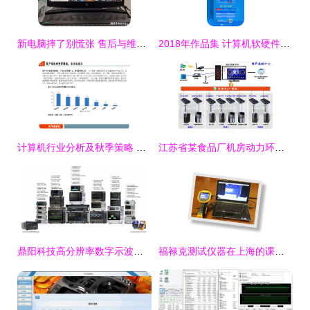
新电脑摔了别慌张 售后与维修店如何选，轻松省下一千多冤枉钱
2018年作品集 计算机软硬件研发销售与促销策略深度解析
计算机行业分析及秋季策略 春天将至，拥抱“大信创”浪潮
江苏省某食品厂机房动力环境集中监控方案设计与软硬件集成
鼎阳科技高分辨率数字示波器与射频产品获市场认可，股价大涨68.77%
福禄克测试仪器在上海的课题研究、产品研发与计算机软硬件业务展望