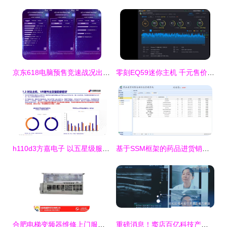
京东618电脑预售竞速战况出炉 联想领跑笔记本总榜，技术研发与市场销售双轮驱动
零刻EQ59迷你主机 千元售价，玩转LOL与4K，小身材大能量的高性价比之选
h110d3方嘉电子 以五星级服务全天在线，专注计算机软硬件研发与销售
基于SSM框架的药品进货销售仓储一体化信息管理系统设计与实现
合肥电梯变频器维修上门服务及海浦蒙特软硬件研发销售一站式解决方案
重磅消息！窦店百亿科技产业基地迎来新动态，聚焦计算机软硬件研发与销售