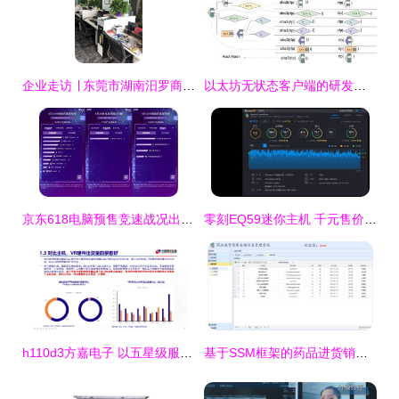
企业走访 ∣ 东莞市湖南汨罗商会走访系列活动（一） 聚焦计算机软硬件研发与销售领域
以太坊无状态客户端的研发进展及难点 软硬件协同探索
京东618电脑预售竞速战况出炉 联想领跑笔记本总榜，技术研发与市场销售双轮驱动
零刻EQ59迷你主机 千元售价，玩转LOL与4K，小身材大能量的高性价比之选
h110d3方嘉电子 以五星级服务全天在线，专注计算机软硬件研发与销售
基于SSM框架的药品进货销售仓储一体化信息管理系统设计与实现