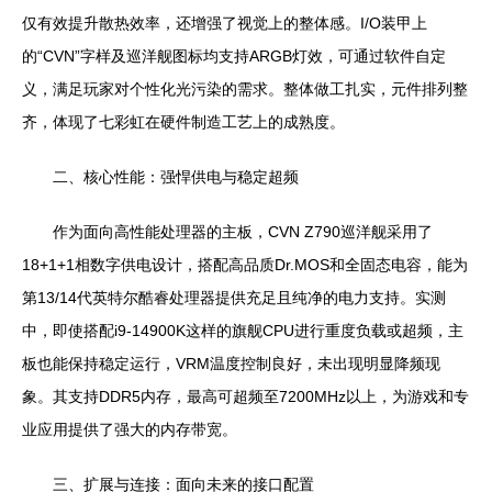
仅有效提升散热效率，还增强了视觉上的整体感。I/O装甲上
的“CVN”字样及巡洋舰图标均支持ARGB灯效，可通过软件自定
义，满足玩家对个性化光污染的需求。整体做工扎实，元件排列整
齐，体现了七彩虹在硬件制造工艺上的成熟度。
二、核心性能：强悍供电与稳定超频
作为面向高性能处理器的主板，CVN Z790巡洋舰采用了
18+1+1相数字供电设计，搭配高品质Dr.MOS和全固态电容，能为
第13/14代英特尔酷睿处理器提供充足且纯净的电力支持。实测
中，即使搭配i9-14900K这样的旗舰CPU进行重度负载或超频，主
板也能保持稳定运行，VRM温度控制良好，未出现明显降频现
象。其支持DDR5内存，最高可超频至7200MHz以上，为游戏和专
业应用提供了强大的内存带宽。
三、扩展与连接：面向未来的接口配置