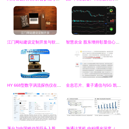
江门网站建设定制开发与软硬件研发销售一体化解决方案
智慧农业 股东增持彰显信心，软硬件协同驱动后市可期
HY 668型数字涡流探伤仪在山东 计算机软硬件研发与销售的协同发展
全息芯片、量子通信与5G 凯乐科技的军工级计算机软硬件研发与销售蓝图
茅台与中国移动等巨头入股雷鸟创新，AR技术研发新格局加速形成
海通计算机 中科曙光深度（二）——芯片与云构筑AI基石，打造自主可控的垂直解决方案