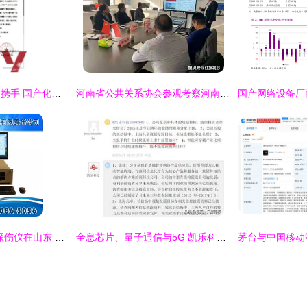
华云数据与长城信安携手 国产化云生态兼容互认证再添新篇章
河南省公共关系协会参观考察河南长城集团，聚焦软硬件研发与销售新突破
HY 668型数字涡流探伤仪在山东 计算机软硬件研发与销售的协同发展
全息芯片、量子通信与5G 凯乐科技的军工级计算机软硬件研发与销售蓝图