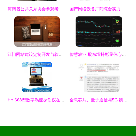
河南省公共关系协会参观考察河南长城集团，聚焦软硬件研发与销售新突破
国产网络设备厂商综合实力排名与格局解析
江门网站建设定制开发与软硬件研发销售一体化解决方案
智慧农业 股东增持彰显信心，软硬件协同驱动后市可期
HY 668型数字涡流探伤仪在山东 计算机软硬件研发与销售的协同发展
全息芯片、量子通信与5G 凯乐科技的军工级计算机软硬件研发与销售蓝图